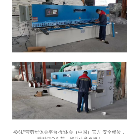
4米折弯剪华体会平台-华体会（中国）官方 安全就位，
感谢沈总引荐，邱总生意兴隆！