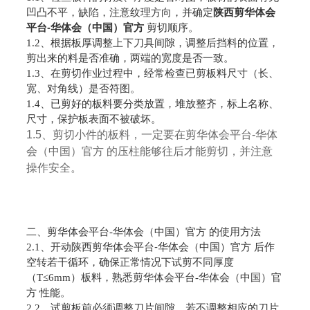
陕西剪华体会
凹凸不平，缺陷，注意纹理方向，并确定
平台-华体会（中国）官方
剪切顺序。
1.2、根据板厚调整上下刀具间隙，调整后挡料的位置，
官方
剪出来的料是否准确，两端的宽度是否一致。
1.3、在剪切作业过程中，经常检查已剪板料尺寸（长、
宽、对角线）是否符图。
1.4、已剪好的板料要分类放置，堆放整齐，标上名称、
尺寸，保护板表面不被破坏。
1.5、剪切小件的板料，一定要在剪华体会平台-华体
会（中国）官方 的压柱能够往后才能剪切，并注意
操作安全。
二、剪华体会平台-华体会（中国）官方 的使用方法
陕西剪华体会平台-华体会（中国）官方
2.1、开动
后作
空转若干循环，确保正常情况下试剪不同厚度
（T≤6mm）板料，熟悉剪华体会平台-华体会（中国）官
方 性能。
2.2、试剪板前必须调整刀片间隙。若不调整相应的刀片