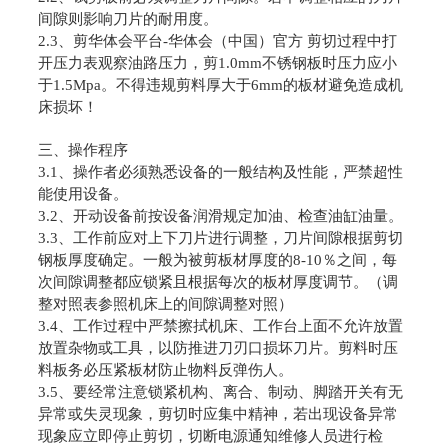
间隙则影响刀片的耐用度。
2.3、剪华体会平台-华体会（中国）官方 剪切过程中打
开压力表观察油路压力，剪1.0mm不锈钢板时压力应小
于1.5Mpa。不得违规剪料厚大于6mm的板材避免造成机
床损坏！
三、操作程序
3.1、操作者必须熟悉设备的一般结构及性能，严禁超性
能使用设备。
3.2、开动设备前按设备润滑规定加油、检查油缸油量。
3.3、工作前应对上下刀片进行调整，刀片间隙根据剪切
钢板厚度确定。一般为被剪板材厚度的8-10％之间，每
次间隙调整都应锁紧且根据每次的板材厚度调节。（调
整对照表参照机床上的间隙调整对照）
3.4、工作过程中严禁擦拭机床、工作台上面不允许放置
放置杂物或工具，以防推进刀刃口损坏刀片。剪料时压
料板务必压紧板材防止物料反弹伤人。
3.5、要经常注意锁紧机构、离合、制动、脚踏开关有无
异常或失灵现象，剪切时应集中精神，若出现设备异常
现象应立即停止剪切，切断电源通知维修人员进行检