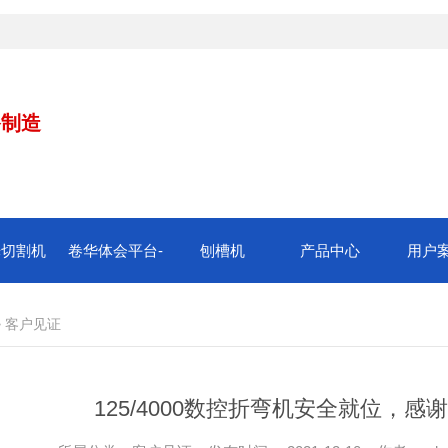
备制造
光切割机
卷华体会平台-
刨槽机
产品中心
用户
华体会（中国）
>
客户见证
官方
125/4000数控折弯机安全就位，