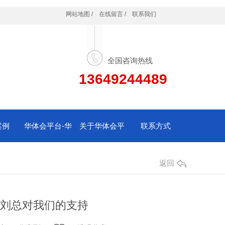
网站地图 /
在线留言 /
联系我们
全国咨询热线
13649244489
案例
华体会平台-华
关于华体会平
联系方式
体会（中国）官
台-华体会（中
返回
方
国）官方
感谢刘总对我们的支持