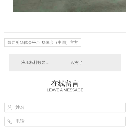
陕西剪华体会平台-华体会（中国）官方
液压板料数显剪华体会平台-华体会（中国）官方
没有了
在线留言
LEAVE A MESSAGE