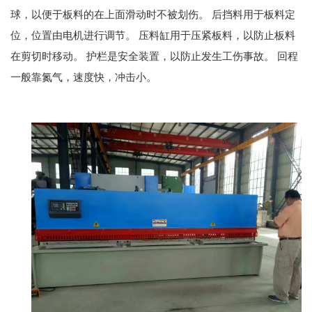
球，以便于板料的在上面滑动时不被划伤。 后挡料用于板料定
位，位置由电机进行调节。 压料缸用于压紧板料，以防止板料
在剪切时移动。 护栏是安全装置，以防止发生工伤事故。 回程
一般靠氮气，速度快，冲击小。