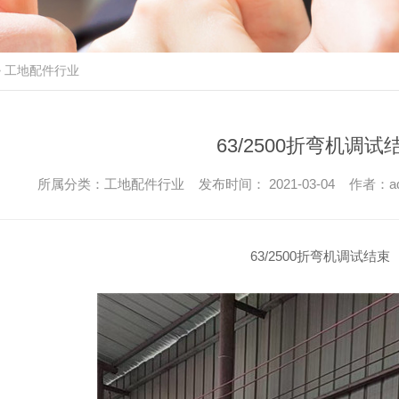
>
工地配件行业
63/2500折弯机调试
所属分类：工地配件行业 发布时间： 2021-03-04 作者：ad
63/2500折弯机调试结束