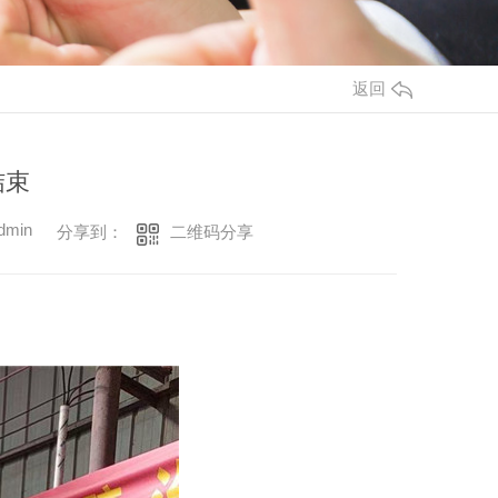
返回
结束
min
二维码分享
分享到：