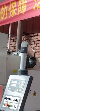
液压板料数显剪华体会平台-华体会（中国）官方