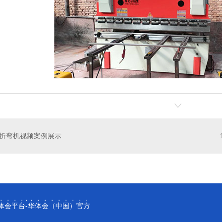
折弯机视频案例展示
体会平台-华体会（中国）官方