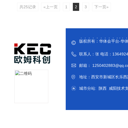
共25记录
«上一页
1
2
3
下一页»
版权所有：华体会平台-华
联系人：张 电话：136492444
邮箱： 1250402883@qq
地址：西安市新城区长乐西路
城市分站
:
陕西
咸阳
技术