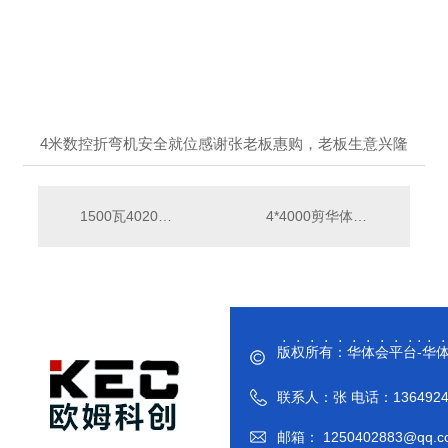
官方
4米数控折弯机安全就位感谢张老板惠购，老板生意兴隆
1500瓦4020激光调试结束，效果刚刚的，高总生意兴隆
4*4000剪华体会平台-华体会（中国）官方 安全就位，肖总生意兴隆
版权所有：华体会平台-华
联系人：张 电话：136492444
邮箱： 1250402883@qq