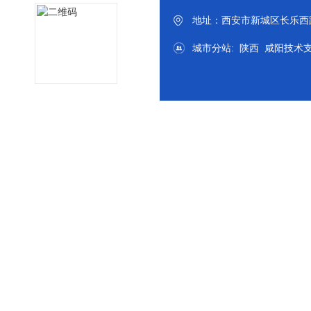
地址：西安市新城区长乐西路
城市分站
:
陕西
咸阳
技术