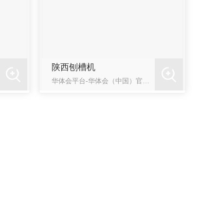
陕西刨槽机
华体会平台-华体会（中国）官方 是一家生产刨槽机、折弯机、剪华体会平台-华体会（中国）官方 、卷华体会平台-华体会（中国）官方 、冲床、联合冲剪机、撕碎机、拱梁连接板冲孔机、四柱油压机、激光切割机、液压切角机、煤矿支护设备以及高精度分条圆刀片、刀具、模具、配件