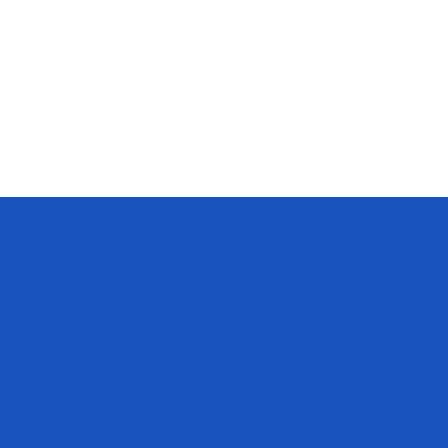
平台-华体会（中国）官方