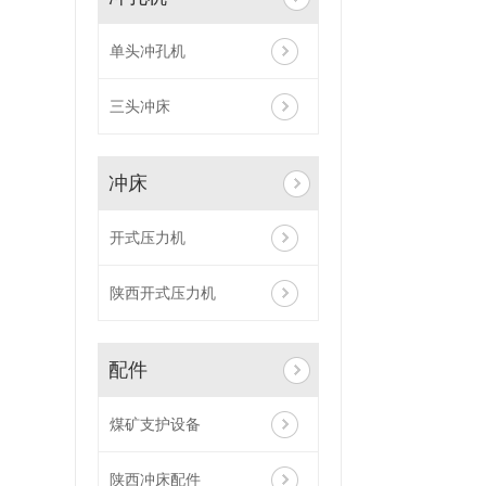
单头冲孔机
三头冲床
冲床
开式压力机
陕西开式压力机
配件
煤矿支护设备
陕西冲床配件