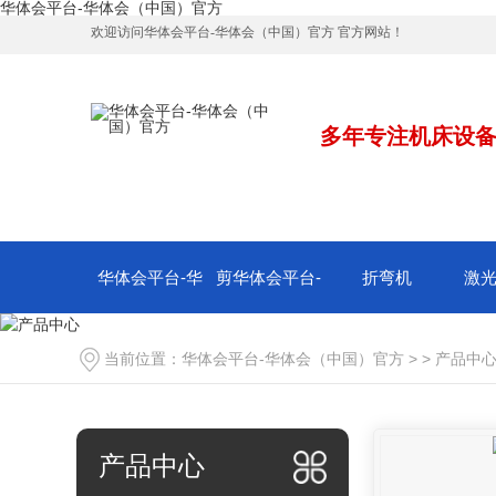
华体会平台-华体会（中国）官方
欢迎访问华体会平台-华体会（中国）官方 官方网站！
多年专注机床设
华体会平台-华
剪华体会平台-
折弯机
激
体会（中国）官
华体会（中国）
当前位置：
华体会平台-华体会（中国）官方
> >
产品中
方华体会平台-
官方
产品中心
华体会（中国）