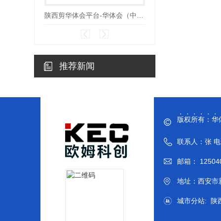
陕西剪华体会平台-华体会（中国）官方 生产
推荐新闻
版权所有：华
联系人：张 电话：
邮箱： 12504
地址：西安市
城市分站
:
陕