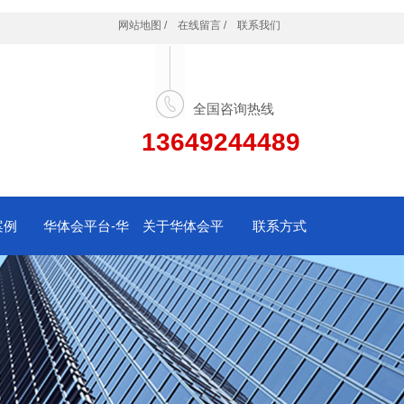
网站地图 /
在线留言 /
联系我们
全国咨询热线
13649244489
案例
华体会平台-华
关于华体会平
联系方式
体会（中国）官
台-华体会（中
方
国）官方