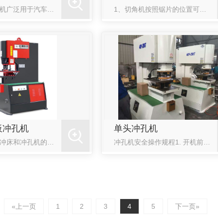
陕西四柱油压机广泛用于汽车行业的零配件加工及各行业多种产品的定型、冲边、校正及制鞋、手袋、橡胶、模具、轴类、轴套类零件的压装、压印成型、板材零件的弯曲、压印、套形拉伸等工艺，洗衣机、电动机、汽车电机、
1、切角机按照锯片的位置可以分为上锯式和下锯式，各有优缺点，上锯式的安全系数没有下锯式的高，但比下锯式的切割出来的崩边相对要少一点，但出现崩边还有其他因素比如锯片的优劣，操作等等，所以现在流行的基本是
板冲孔机
单头冲孔机
冲孔机和冲床冲床和冲孔机的加工对象很大程度上是相似的，冲床分为普通冲床、快速冲床等，由于冲床需要一个送料系统，所以体积一般都比较庞大。冲孔机是冲床的进一步发展，它解决了冲床需要独立送料系统的问题，所以
冲孔机安全操作规程1. 开机前请仔细阅读使用说明书。2. 离合器严禁无油运转。3. 离合器严禁逆转,逆转必将造成重大事故。4. 为**操作人员人身安全,必须选用双手操作功能。当使用脚踏 功能时,必须配
«上一页
1
2
3
4
5
下一页»