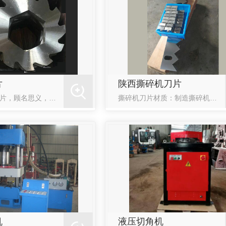
片
陕西撕碎机刀片
单轴撕碎机刀片，顾名思义，安装在单轴撕碎机的轴上，由称为动刀。形状为正方形，刀口四面有弧度，中间攻丝孔，刀口到中孔部分为向内凹陷，配合刀架上的定刀使用。多轴撕碎机刀片为爪刀，按照各个公司的设计，安装在
撕碎机刀片材质：制造撕碎机刀片材质一般为9crsi、Cr12MoV、SKD-11，其中9CrSi为合金工具钢，此种材质刀具硬度高，耐磨性较好，但是脆性较大，适用于橡胶、纤维、纸张等材质较软的废料，Cr
机
液压切角机