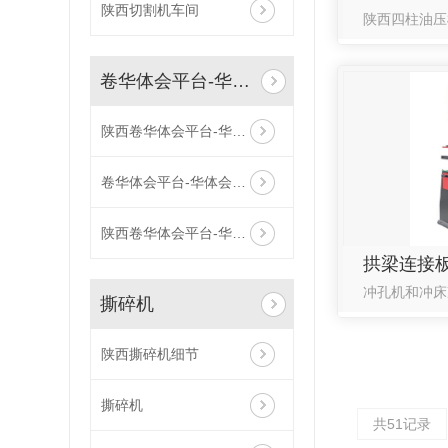
陕西切割机车间
卷华体会平台-华体会（中国）官方
陕西卷华体会平台-华体会（中国）官方 生产
卷华体会平台-华体会（中国）官方
陕西卷华体会平台-华体会（中国）官方 展示
拱梁连接
撕碎机
陕西撕碎机细节
撕碎机
共51记录