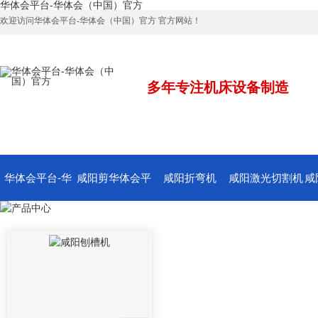
华体会平台-华体会（中国）官方
欢迎访问华体会平台-华体会（中国）官方 官方网站！
多年专注机床设备制造
华体会平台-华
咸阳剪华体会平
咸阳折弯机
咸阳激光切割机
咸
体会（中国）官
台-华体会（中
台
方华体会平台-
国）官方
华体会（中国）