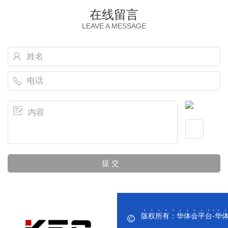
在线留言
LEAVE A MESSAGE
版权所有：华体会平台-华