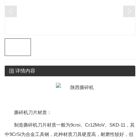
官方
详情内容
撕碎机刀片材质：
制造撕碎机刀片材质一般为9crsi、Cr12MoV、SKD-11，其
中9CrSi为合金工具钢，此种材质刀具硬度高，耐磨性较好，但