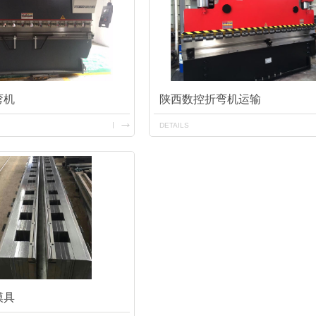
弯机
陕西数控折弯机运输
DETAILS
模具