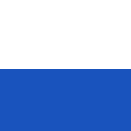
陕西液压板料数显剪华体会平台-华体会（中国）官方