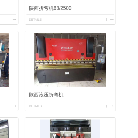
陕西折弯机63/2500
DETAILS
陕西液压折弯机
DETAILS