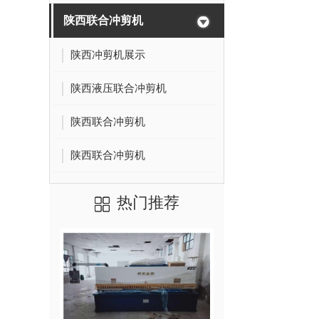
陕西联合冲剪机
陕西冲剪机展示
陕西液压联合冲剪机
陕西联合冲剪机
陕西联合冲剪机
热门推荐