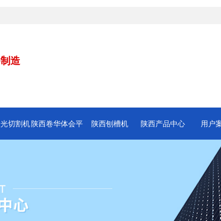
备制造
激光切割机
陕西卷华体会平
陕西刨槽机
陕西产品中心
用户
台-华体会（中
国）官方