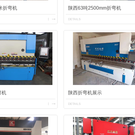
6米折弯机
陕西63吨2500mm折弯机
DETAILS
弯机
陕西折弯机展示
DETAILS