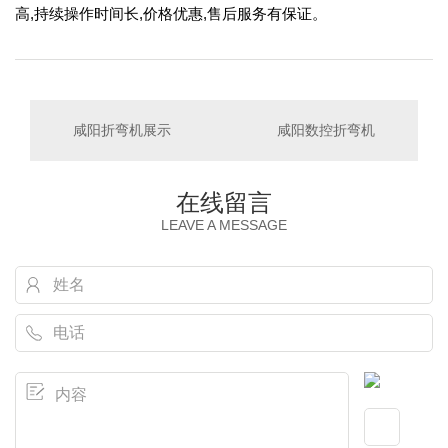
高,持续操作时间长,价格优惠,售后服务有保证。
咸阳折弯机展示
咸阳数控折弯机
在线留言
LEAVE A MESSAGE